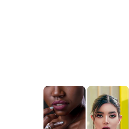
¡Transformé mi 
"
estilo 
completamente
!